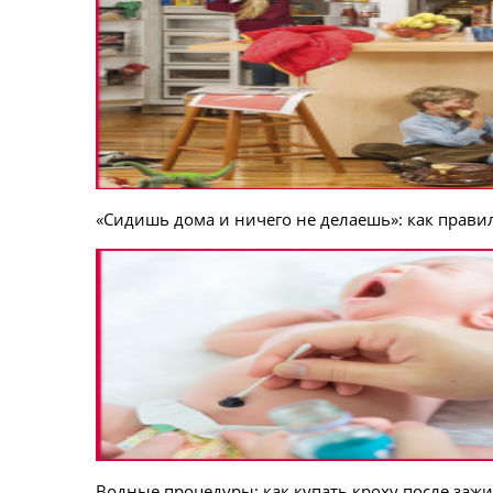
«Сидишь дома и ничего не делаешь»: как прави
Водные процедуры: как купать кроху после заж