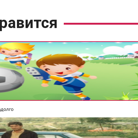
равится
адолго