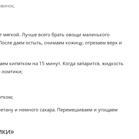
овинок;
ет мягкой. Лучше всего брать овощи маленького
 После даем остыть, снимаем кожицу, отрезаем верх и
ем кипятком на 15 минут. Когда запарится, жидкость
 ломтики;
отком;
метану и немного сахара. Перемешиваем и угощаем
ики»