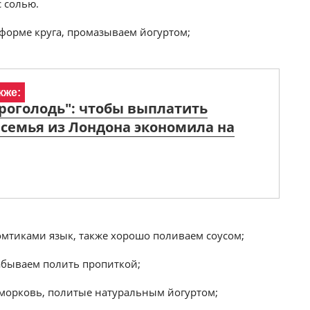
с солью.
 форме круга, промазываем йогуртом;
кже:
проголодь": чтобы выплатить
 семья из Лондона экономила на
мтиками язык, также хорошо поливаем соусом;
абываем полить пропиткой;
я морковь, политые натуральным йогуртом;