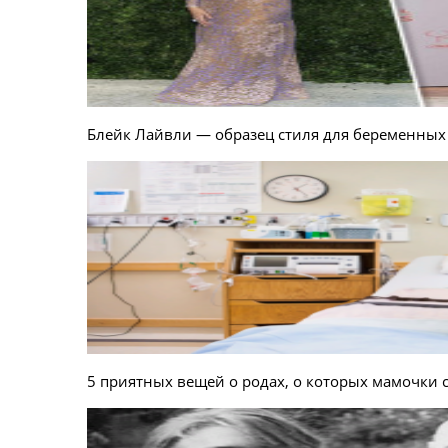
Блейк Лайвли — образец стиля для беременных
5 приятных вещей о родах, о которых мамочки 