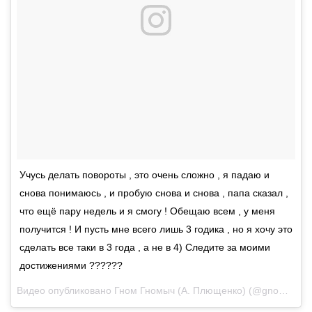
Учусь делать повороты , это очень сложно , я падаю и
снова понимаюсь , и пробую снова и снова , папа сказал ,
что ещё пару недель и я смогу ! Обещаю всем , у меня
получится ! И пусть мне всего лишь 3 годика , но я хочу это
сделать все таки в 3 года , а не в 4) Следите за моими
достижениями ??????
Видео опубликовано Гном Гномыч (А. Плющенко) (@gnomgnomych)