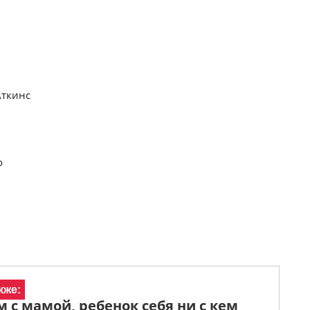
Аткинс
о
кже:
м с мамой, ребенок себя ни с кем