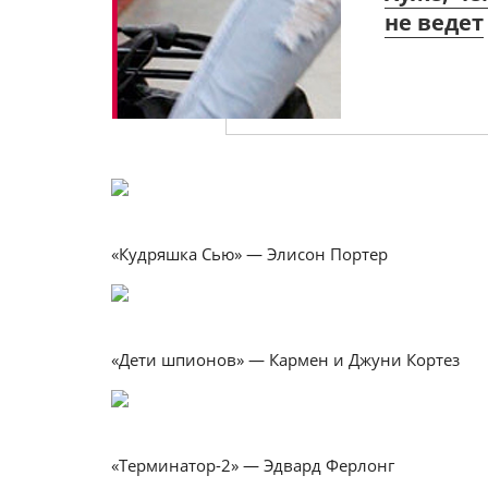
не ведет
«Кудряшка Сью» — Элисон Портер
«Дети шпионов» — Кармен и Джуни Кортез
«Терминатор-2» — Эдвард Ферлонг