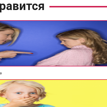
равится
а