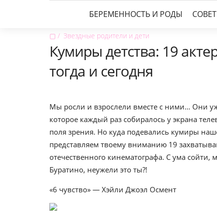
БЕРЕМЕННОСТЬ И РОДЫ
СОВЕ
▢
Звездные родители и дети
Кумиры детства: 19 акт
тогда и сегодня
Мы росли и взрослели вместе с ними… Они уж
которое каждый раз собиралось у экрана тел
поля зрения. Но куда подевались кумиры наше
представляем твоему вниманию 19 захватыва
отечественного кинематографа. С ума сойти, 
Буратино, неужели это ты?!
«6 чувство» — Хэйли Джоэл Осмент