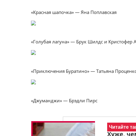
«Красная шапочка» — Яна Поплавская
«Голубая лагуна» — Брук Шилдс и Кристофер 
«Приключения Буратино» — Татьяна Проценк
«Джуманджи» — Брэдли Пирс
Читайте та
Хуже, че