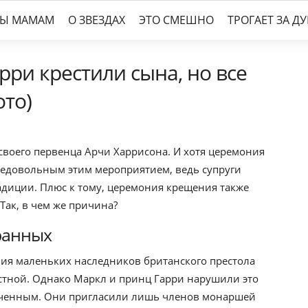
ТЫ МАМАМ
О ЗВЕЗДАХ
ЭТО СМЕШНО
ТРОГАЕТ ЗА Д
ри крестили сына, но все
ото)
своего первенца Арчи Харрисона. И хотя церемония
недовольным этим мероприятием, ведь супруги
диции. Плюс к тому, церемония крещения также
Так, в чем же причина?
ранных
ния маленьких наследников британского престола
астной. Однако Маркл и принц Гарри нарушили это
реченным. Они пригласили лишь членов монаршей