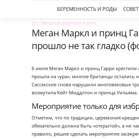
БЕРЕМЕННОСТЬ И РОДЫ
СОВЕ
▢
Звездные родители и дети
Меган Маркл и принц Гар
прошло не так гладко (ф
6 июля Меган Маркл и принц Гарри крестили 
прошла на «ура», многие британцы остались 
Сассекские снова нарушили многовековые тра
возмутила Кейт Миддлтон и принца Уильяма. 
Мероприятие только для изб
Отметим, что по традиции, церемония креще
обязательно должна быть «открытой», а не ч
правило, решив сделать мероприятие засек