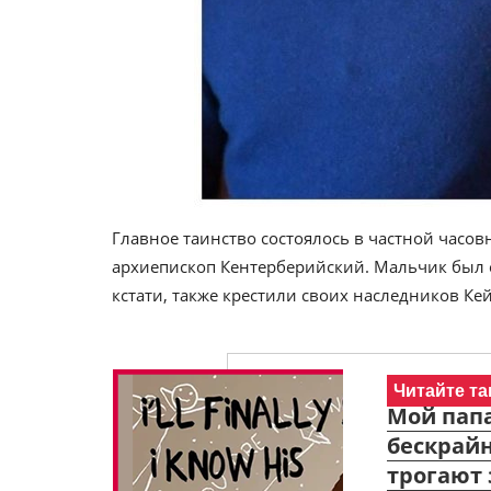
Главное таинство состоялось в частной часов
архиепископ Кентерберийский. Мальчик был о
кстати, также крестили своих наследников К
Читайте та
Мой папа
бескрайн
трогают 