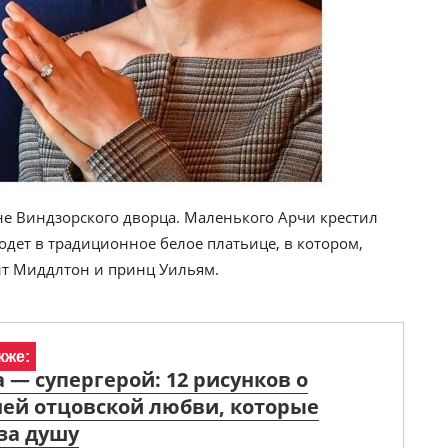
не Виндзорского дворца. Маленького Арчи крестил
дет в традиционное белое платьице, в котором,
ейт Миддлтон и принц Уильям.
кже:
 — супергерой: 12 рисунков о
ей отцовской любви, которые
за душу