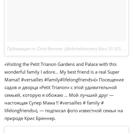
Публикация от Chris Brenner (@chrissbrenner)
Июл 10 2017 в 11:34 PDT
«Visiting the Petit Trianon Gardens and Palace with this
wonderful family I adore… My best friend is a real Super
Mama!! #versailles #family#lifelongfriends»(« Посещение
садов и дворца «Petit Trianon» с этой удивительной
семьей, которую я обожаю … Мой лучший друг —
настоящая Супер Мама !! #versailles # family #
lifelongfriends»), — подписал фото известной семьи на
природе Крис Бреннер.