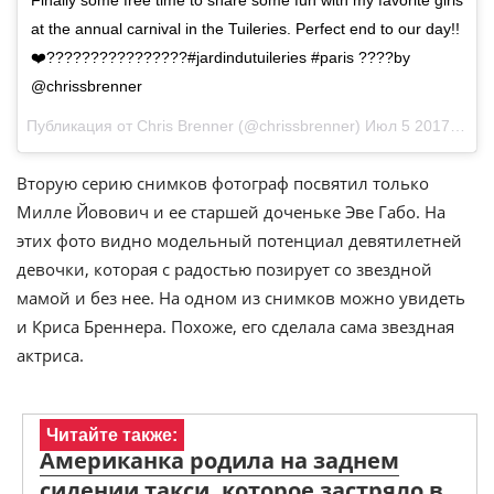
Finally some free time to share some fun with my favorite girls
at the annual carnival in the Tuileries. Perfect end to our day!!
❤️????????????????#jardindutuileries #paris ????by
@chrissbrenner
Публикация от Chris Brenner (@chrissbrenner)
Июл 5 2017 в 4:13 PDT
Вторую серию снимков фотограф посвятил только
Милле Йовович и ее старшей доченьке Эве Габо. На
этих фото видно модельный потенциал девятилетней
девочки, которая с радостью позирует со звездной
мамой и без нее. На одном из снимков можно увидеть
и Криса Бреннера. Похоже, его сделала сама звездная
актриса.
Читайте также:
Американка родила на заднем
сидении такси, которое застряло в