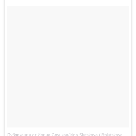
Публикация от Ирина Слуцкая/Irina Slutskaya (@slutskayaofficial)