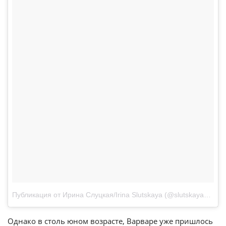
Публикация от Ирина Слуцкая/Irina Slutskaya (@slutskayaofficial)
Однако в столь юном возрасте, Варваре уже пришлось