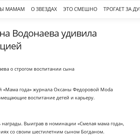
ТЫ МАМАМ
О ЗВЕЗДАХ
ЭТО СМЕШНО
ТРОГАЕТ ЗА Д
ена Водонаева удивила
ицией
й «Мама года» журнала Оксаны Федоровой Moda
овмещающие воспитание детей и карьеру.
ь награды. Выиграв в номинации «Смелая мама года»,
ениях со своим шестилетним сыном Богданом.