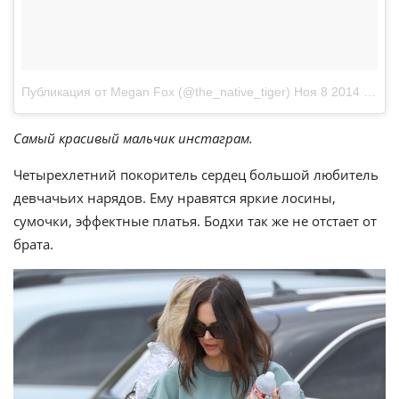
Публикация от Megan Fox (@the_native_tiger)
Ноя 8 2014 в 4:33 PST
Самый красивый мальчик инстаграм.
Четырехлетний покоритель сердец большой любитель
девчачьих нарядов. Ему нравятся яркие лосины,
сумочки, эффектные платья. Бодхи так же не отстает от
брата.