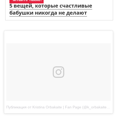
5 вещей, которые счастливые
бабушки никогда не делают
Публикация от Kristina Orbakaite | Fan Page (@k_orbakaite)
Июл 