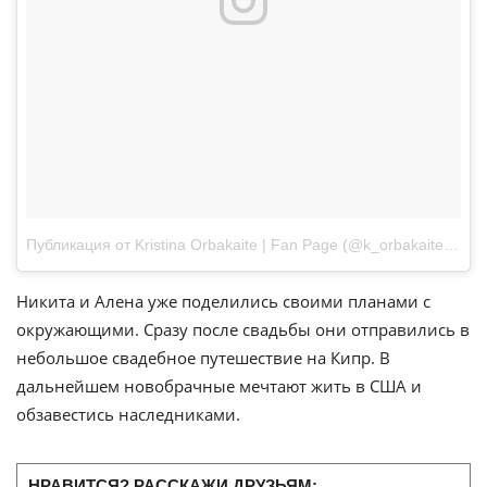
Публикация от Kristina Orbakaite | Fan Page (@k_orbakaite)
Июл 
Никита и Алена уже поделились своими планами с
окружающими. Сразу после свадьбы они отправились в
небольшое свадебное путешествие на Кипр. В
дальнейшем новобрачные мечтают жить в США и
обзавестись наследниками.
НРАВИТСЯ? РАССКАЖИ ДРУЗЬЯМ: