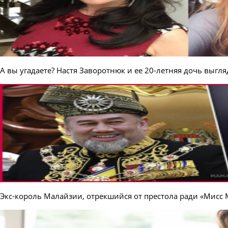
А вы угадаете? Настя Заворотнюк и ее 20-летняя дочь выгл
Экс-король Малайзии, отрекшийся от престола ради «Мисс 