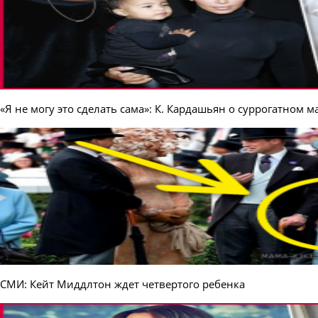
«Я не могу это сделать сама»: К. Кардашьян о суррогатном 
СМИ: Кейт Миддлтон ждет четвертого ребенка