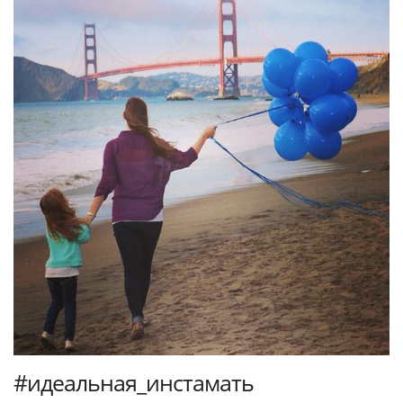
#идеальная_инстамать