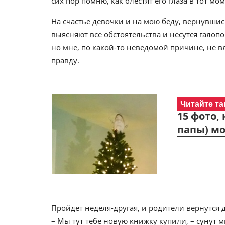
сих пор помню, как блестят его глаза в тот мом
На счастье девочки и на мою беду, вернувшис
выясняют все обстоятельства и несутся галопо
но мне, по какой-то неведомой причине, не вл
правду.
Читайте та
15 фото,
папы) мо
Пройдет неделя-другая, и родители вернутся 
– Мы тут тебе новую книжку купили, – сунут