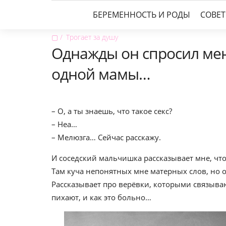
БЕРЕМЕННОСТЬ И РОДЫ
СОВЕ
▢
Трогает за душу
Однажды он спросил мен
одной мамы…
– О, а ты знаешь, что такое секс?
– Неа…
– Мелюзга… Сейчас расскажу.
И соседский мальчишка рассказывает мне, что
Там куча непонятных мне матерных слов, но он
Рассказывает про верёвки, которыми связывают,
пихают, и как это больно…