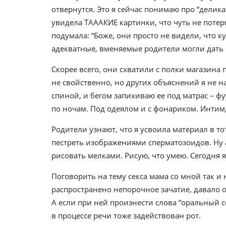
отвернутся. Это я сейчас понимаю про “делика
увидела ТАААКИЕ картинки, что чуть не потер
подумала: “Боже, они просто не видели, что ку
адекватные, вменяемые родители могли дать 
Скорее всего, они схватили с полки магазин
не свойственно, но других объяснений я не на
спиной, и бегом запихиваю ее под матрас – фу
по ночам. Под одеялом и с фонариком. Интим
Родители узнают, что я усвоила материал в т
пестреть изображениями сперматозоидов. Ну а 
рисовать мелками. Рисую, что умею. Сегодня 
Поговорить на тему секса мама со мной так и 
распространено непорочное зачатие, давало о 
А если при ней произнести слова “оральный се
в процессе речи тоже задействован рот.