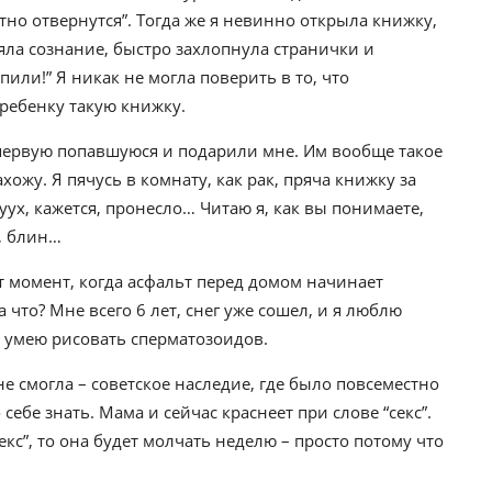
тно отвернутся”. Тогда же я невинно открыла книжку,
яла сознание, быстро захлопнула странички и
пили!” Я никак не могла поверить в то, что
ребенку такую книжку.
а первую попавшуюся и подарили мне. Им вообще такое
хожу. Я пячусь в комнату, как рак, пряча книжку за
уух, кажется, пронесло… Читаю я, как вы понимаете,
, блин…
от момент, когда асфальт перед домом начинает
что? Мне всего 6 лет, снег уже сошел, и я люблю
я умею рисовать сперматозоидов.
не смогла – советское наследие, где было повсеместно
себе знать. Мама и сейчас краснеет при слове “секс”.
кс”, то она будет молчать неделю – просто потому что