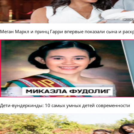
Меган Маркл и принц Гарри впервые показали сына и раск
Дети-вундеркинды: 10 самых умных детей современности