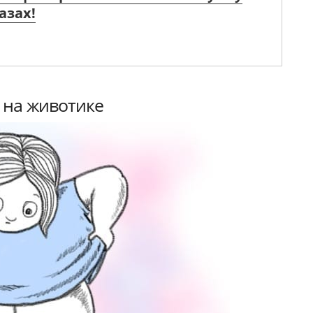
азах!
 на животике