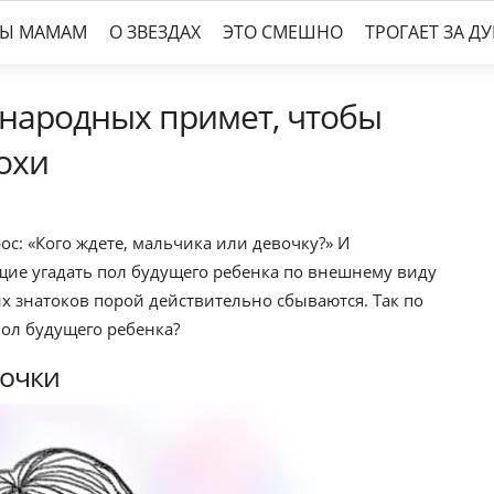
ТЫ МАМАМ
О ЗВЕЗДАХ
ЭТО СМЕШНО
ТРОГАЕТ ЗА Д
 народных примет, чтобы
охи
с: «Кого ждете, мальчика или девочку?» И
щие угадать пол будущего ребенка по внешнему виду
х знатоков порой действительно сбываются. Так по
ол будущего ребенка?
мочки