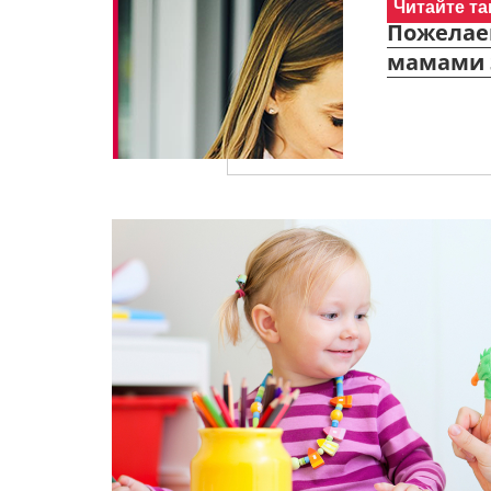
Читайте та
Пожелаем
мамами 