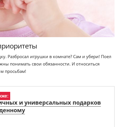
 приоритеты
ку. Разбросал игрушки в комнате? Сам и убери! Поел
жны понимать свои обязанности. И относиться
ым просьбам!
кже:
ичных и универсальных подарков
денному