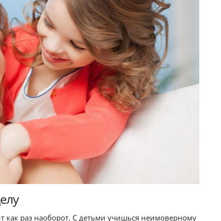
делу
ит как раз наоборот. С детьми учишься неимоверному