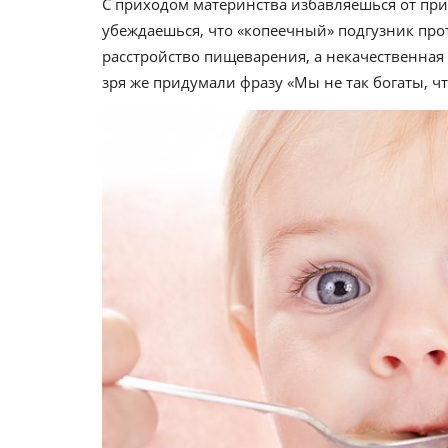
С приходом материнства избавляешься от пр
убеждаешься, что «копеечный» подгузник про
расстройство пищеварения, а некачественная 
зря же придумали фразу «Мы не так богаты, 