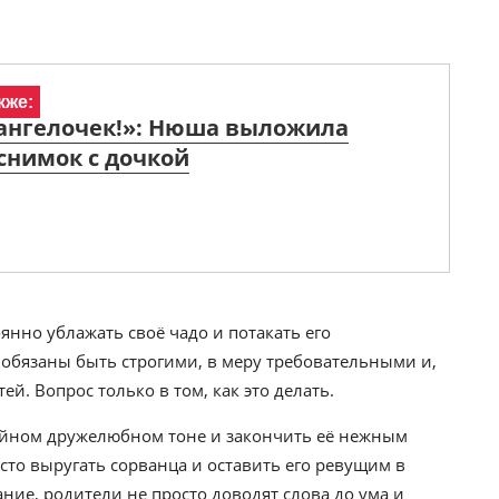
кже:
 ангелочек!»: Нюша выложила
снимок с дочкой
оянно ублажать своё чадо и потакать его
обязаны быть строгими, в меру требовательными и,
ей. Вопрос только в том, как это делать.
койном дружелюбном тоне и закончить её нежным
осто выругать сорванца и оставить его ревущим в
ние, родители не просто доводят слова до ума и