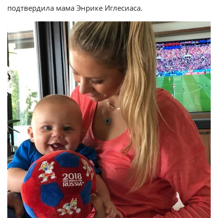
подтвердила мама Энрике Иглесиаса.