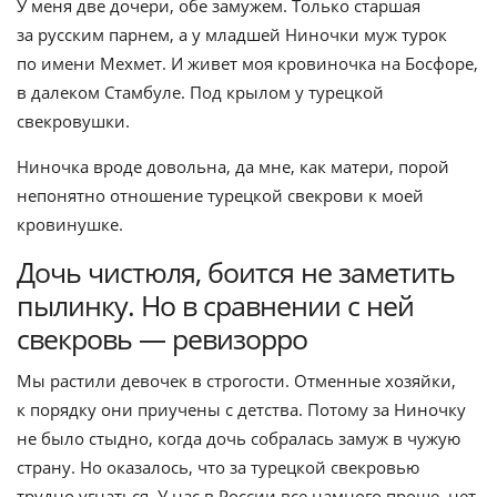
У меня две дочери, обе замужем. Только старшая
за русским парнем, а у младшей Ниночки муж турок
по имени Мехмет. И живет моя кровиночка на Босфоре,
в далеком Стамбуле. Под крылом у турецкой
свекровушки.
Ниночка вроде довольна, да мне, как матери, порой
непонятно отношение турецкой свекрови к моей
кровинушке.
Дочь чистюля, боится не заметить
пылинку. Но в сравнении с ней
свекровь — ревизорро
Мы растили девочек в строгости. Отменные хозяйки,
к порядку они приучены с детства. Потому за Ниночку
не было стыдно, когда дочь собралась замуж в чужую
страну. Но оказалось, что за турецкой свекровью
трудно угнаться. У нас в России все намного проще, нет