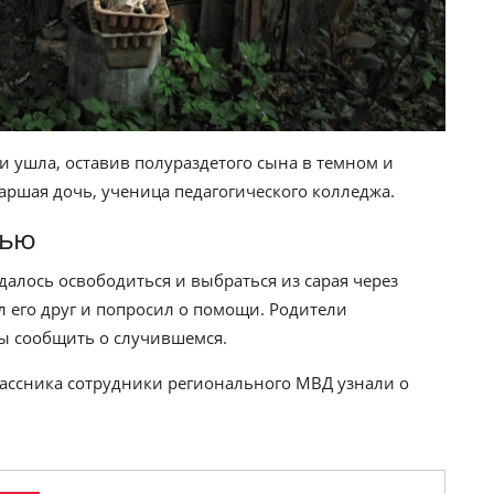
и ушла, оставив полураздетого сына в темном и
таршая дочь, ученица педагогического колледжа.
щью
далось освободиться и выбраться из сарая через
л его друг и попросил о помощи. Родители
бы сообщить о случившемся.
ссника сотрудники регионального МВД узнали о