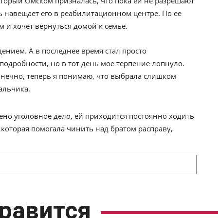
торый Омском призналась, что пока ей не разрешают
ь навещает его в реабилитационном центре. По ее
м и хочет вернуться домой к семье.
ением. А в последнее время стал просто
подробности, но в тот день мое терпение лопнуло.
онечно, теперь я понимаю, что выбрала слишком
альчика.
но уголовное дело, ей приходится постоянно ходить
, которая помогала чинить над братом расправу,
равится