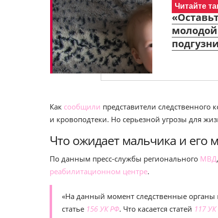
Читайте та
«Оставьт
молодой 
подгузни
Как
сообщили
представители следственного 
и кровоподтеки. Но серьезной угрозы для жиз
Что ожидает мальчика и его 
По данным пресс-службы регионального
МВД
реабилитационном центре
.
«На данный момент следственные органы 
статье
156 УК РФ
. Что касается статей
117 УК