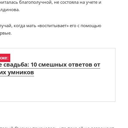
читалась благополучной, не состояла на учете и
олдинова.
лучай, когда мать «воспитывает» его с помощью
ервые.
кже:
е свадьба: 10 смешных ответов от
их умников