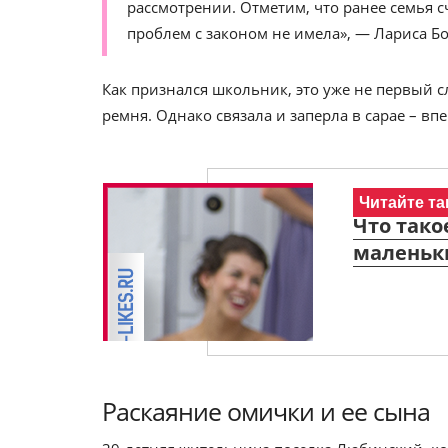
рассмотрении. Отметим, что ранее семья с
проблем с законом не имела», — Лариса Б
Как признался школьник, это уже не первый с
ремня. Однако связала и заперла в сарае – вп
Читайте та
Что тако
маленьк
Раскаяние омички и ее сына