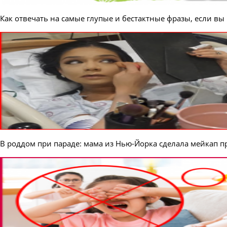
Как отвечать на самые глупые и бестактные фразы, если вы
В роддом при параде: мама из Нью-Йорка сделала мейкап п