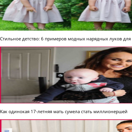
Стильное детство: 6 примеров модных нарядных луков для
Как одинокая 17-летняя мать сумела стать миллионершей