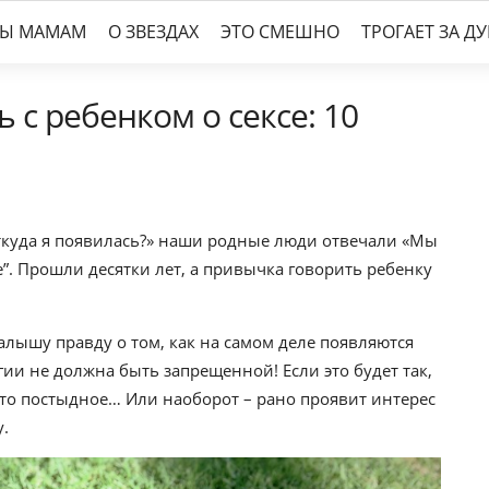
ТЫ МАМАМ
О ЗВЕЗДАХ
ЭТО СМЕШНО
ТРОГАЕТ ЗА Д
 с ребенком о сексе: 10
откуда я появилась?» наши родные люди отвечали «Мы
е”. Прошли десятки лет, а привычка говорить ребенку
алышу правду о том, как на самом деле появляются
гии не должна быть запрещенной! Если это будет так,
-то постыдное… Или наоборот – рано проявит интерес
у.