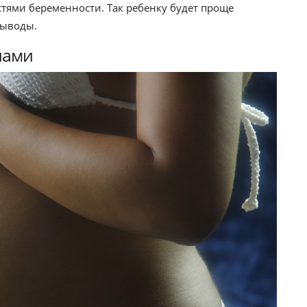
тями беременности. Так ребенку будет проще
выводы.
нами