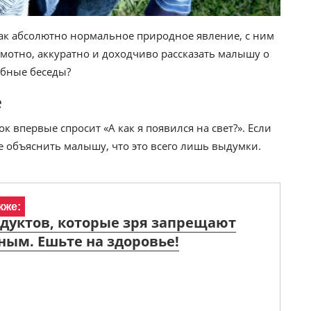
ак абсолютно нормальное природное явление, с ним
рамотно, аккуратно и доходчиво рассказать малышу о
обные беседы?
е
к впервые спросит «А как я появился на свет?». Если
ее объяснить малышу, что это всего лишь выдумки.
кже:
одуктов, которые зря запрещают
ым. Ешьте на здоровье!