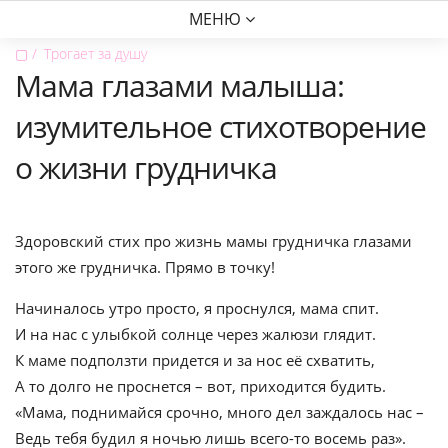
МЕНЮ
▢
Трогает за душу
Мама глазами малыша:
изумительное стихотворение
о жизни грудничка
Здоровский стих про жизнь мамы грудничка глазами
этого же грудничка. Прямо в точку!
Начиналось утро просто, я проснулся, мама спит.
И на нас с улыбкой солнце через жалюзи глядит.
К маме подползти придется и за нос её схватить,
А то долго не проснется – вот, приходится будить.
«Мама, поднимайся срочно, много дел заждалось нас –
Ведь тебя будил я ночью лишь всего-то восемь раз».